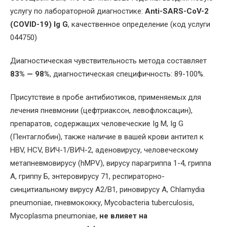
услугу по лабораторной диагностике:
Anti-SARS-CoV-2
(COVID-19) Ig G
, качественное определение (код услуги
044750)
Диагностическая чувствительность метода составляет
83% — 98%
, диагностическая специфичность: 89-100%.
Присутствие в пробе антибиотиков, применяемых для
лечения пневмонии (цефтриаксон, левофлоксацин),
препаратов, содержащих человеческие Ig M, Ig G
(Пентаглобин), также наличие в вашей крови антител к
HBV, HCV, ВИЧ-1/ВИЧ-2, аденовирусу, человеческому
метапневмовирусу (hMPV), вирусу парагриппа 1-4, гриппа
А, гриппу Б, энтеровирусу 71, респираторно-
синцитиальному вирусу А2/В1, риновирусу А, Chlamydia
pneumoniae, пневмококку, Mycobacteria tuberculosis,
Mycoplasma pneumoniae,
не влияет на