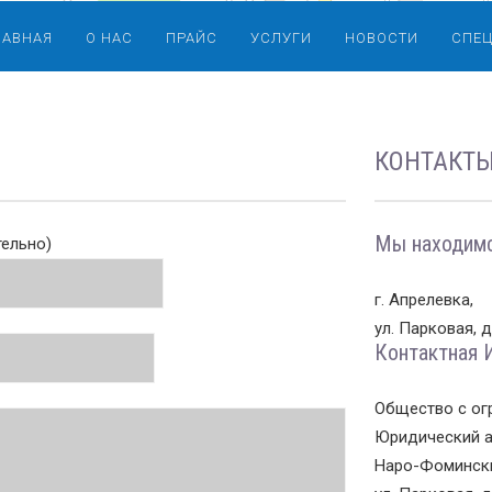
ЛАВНАЯ
О НАС
ПРАЙС
УСЛУГИ
НОВОСТИ
СПЕ
КОНТАКТ
Мы находимс
тельно)
г. Апрелевка,
ул. Парковая, д.
Контактная 
Общество с ог
Юридический а
Наро-Фоминский