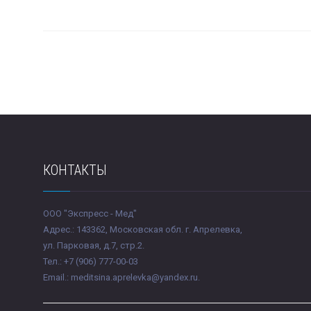
КОНТАКТЫ
ООО "Экспресс - Мед"
Адрес.: 143362, Московская обл. г. Апрелевка,
ул. Парковая, д.7, стр.2.
Тел.: +7 (906) 777-00-03
Email.: meditsina.aprelevka@yandex.ru.